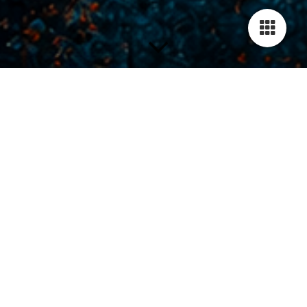
Impressum
Name und Anschrift: Simon Zips, Nittingen 33, 86732
Oettingen i. Bay.
Telefon: 090823611